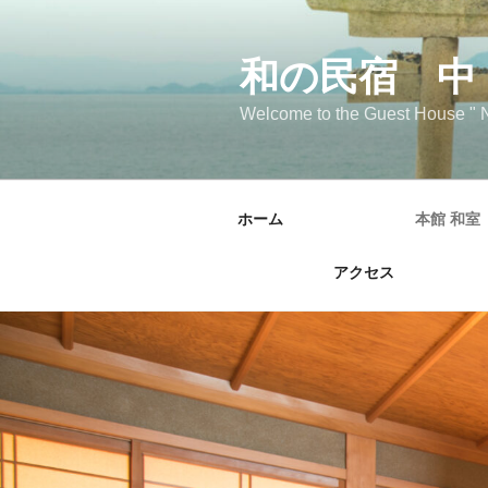
コ
ン
テ
和の民宿 中 
ン
Welcome to the Guest House " 
ツ
へ
ス
キ
ホーム
本館 和室
ッ
プ
アクセス
キャ