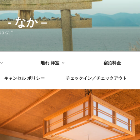
- なか –
Naka "
離れ 洋室
宿泊料金
ンセル ポリシー
チェックイン／チェックアウト